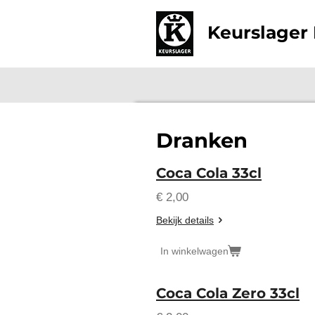
Ga
Keurslager 
direct
naar
de
hoofdinhoud
Dranken
Coca Cola 33cl
€ 2,00
Bekijk details
In winkelwagen
Coca Cola Zero 33cl