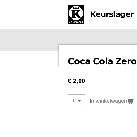
Ga
Keurslager 
direct
naar
de
hoofdinhoud
Coca Cola Zero
€ 2,00
In winkelwagen