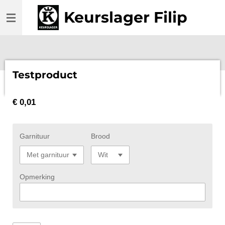
Ga
Keurslager Filip
direct
naar
de
hoofdinhoud
Testproduct
€ 0,01
Garnituur
Brood
Opmerking