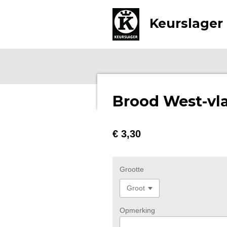
Ga
Keurslager 
direct
naar
de
hoofdinhoud
Brood West-vl
€ 3,30
Grootte
Opmerking