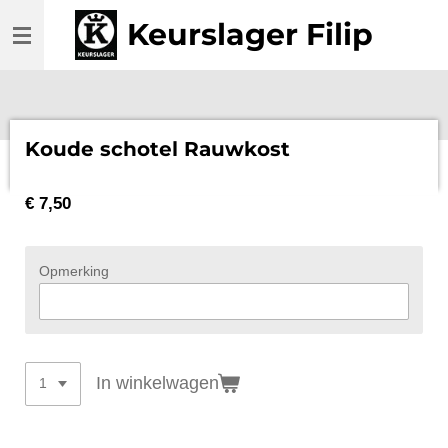
Ga
Keurslager Filip
direct
naar
de
hoofdinhoud
Koude schotel Rauwkost
€ 7,50
Opmerking
In winkelwagen