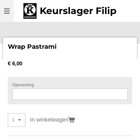
Ga
Keurslager Filip
direct
naar
de
hoofdinhoud
Wrap Pastrami
€ 6,00
Opmerking
In winkelwagen