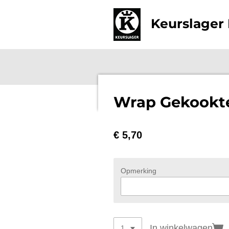
Ga
Keurslager 
direct
naar
de
hoofdinhoud
Wrap Gekookt
€ 5,70
Opmerking
In winkelwagen