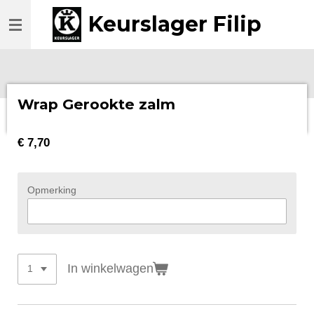
Ga
Keurslager Filip
direct
naar
de
hoofdinhoud
Wrap Gerookte zalm
€ 7,70
Opmerking
In winkelwagen