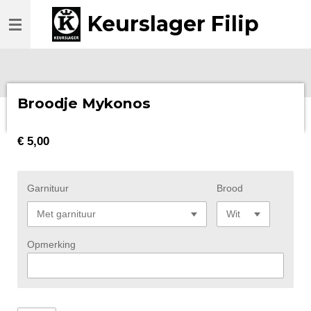
Ga
Keurslager Filip
direct
naar
de
hoofdinhoud
Broodje Mykonos
€ 5,00
Garnituur
Brood
Opmerking