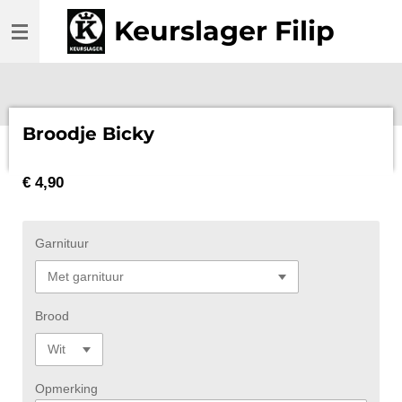
Ga
Keurslager Filip
direct
naar
de
hoofdinhoud
Broodje Bicky
€ 4,90
Garnituur
Brood
Opmerking