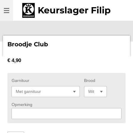
Ga
Keurslager Filip
direct
naar
de
hoofdinhoud
Broodje Club
€ 4,90
Garnituur
Brood
Opmerking