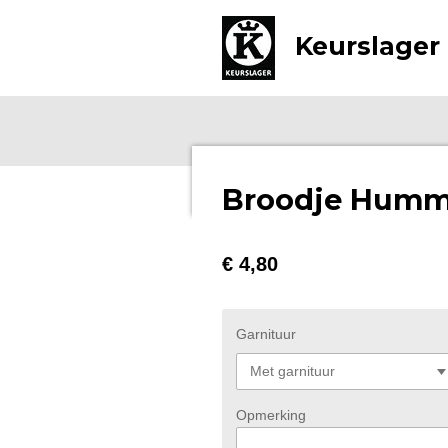
Ga
Keurslager 
direct
naar
de
hoofdinhoud
Broodje Hum
€ 4,80
Garnituur
Opmerking