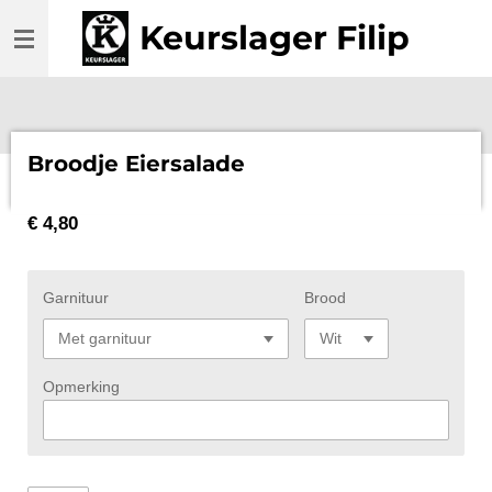
Ga
Keurslager Filip
direct
naar
de
hoofdinhoud
Broodje Eiersalade
€ 4,80
Garnituur
Brood
Opmerking